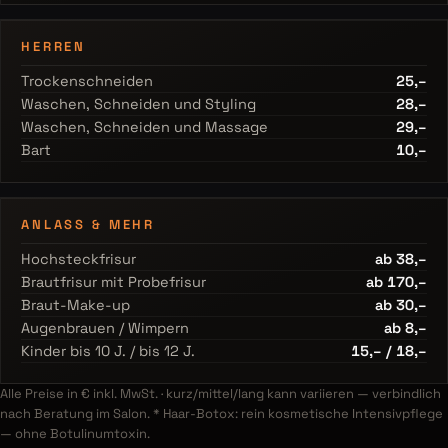
HERREN
Trockenschneiden
25,–
Waschen, Schneiden und Styling
28,–
Waschen, Schneiden und Massage
29,–
Bart
10,–
ANLASS & MEHR
Hochsteckfrisur
ab 38,–
Brautfrisur mit Probefrisur
ab 170,–
Braut-Make-up
ab 30,–
Augenbrauen / Wimpern
ab 8,–
Kinder bis 10 J. / bis 12 J.
15,– / 18,–
Alle Preise in € inkl. MwSt. · kurz/mittel/lang kann variieren — verbindlich
nach Beratung im Salon. * Haar-Botox: rein kosmetische Intensivpflege
— ohne Botulinumtoxin.