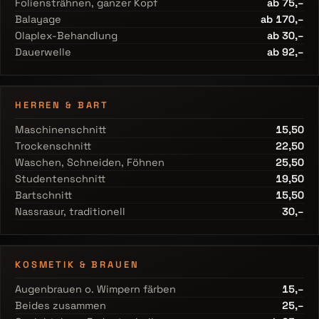
Foliensträhnen, ganzer Kopf
ab 75,–
Balayage
ab 170,–
Olaplex-Behandlung
ab 30,–
Dauerwelle
ab 92,–
HERREN & BART
Maschinenschnitt
15,50
Trockenschnitt
22,50
Waschen, Schneiden, Föhnen
25,50
Studentenschnitt
19,50
Bartschnitt
15,50
Nassrasur, traditionell
30,–
KOSMETIK & BRAUEN
Augenbrauen o. Wimpern färben
15,–
Beides zusammen
25,–