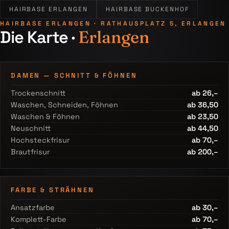
HAIRBASE ERLANGEN
HAIRBASE BUCKENHOF
HAIRBASE ERLANGEN · RATHAUSPLATZ 5, ERLANGEN
Die Karte ·
Erlangen
DAMEN — SCHNITT & FÖHNEN
Trockenschnitt
ab 26,–
Waschen, Schneiden, Föhnen
ab 36,50
Waschen & Föhnen
ab 23,50
Neuschnitt
ab 44,50
Hochsteckfrisur
ab 70,–
Brautfrisur
ab 200,–
FARBE & STRÄHNEN
Ansatzfarbe
ab 30,–
Komplett-Farbe
ab 70,–