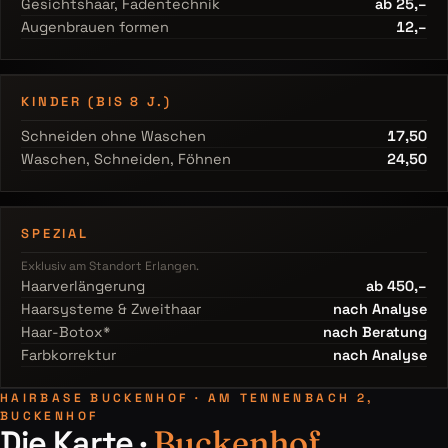
Gesichtshaar, Fadentechnik
ab 25,–
Augenbrauen formen
12,–
KINDER (BIS 8 J.)
Schneiden ohne Waschen
17,50
Waschen, Schneiden, Föhnen
24,50
SPEZIAL
Exklusiv am Standort Erlangen.
Haarverlängerung
ab 450,–
Haarsysteme & Zweithaar
nach Analyse
Haar-Botox*
nach Beratung
Farbkorrektur
nach Analyse
HAIRBASE BUCKENHOF · AM TENNENBACH 2,
BUCKENHOF
Die Karte ·
Buckenhof