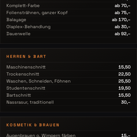
Komplett-Farbe
ab 70,–
Foliensträhnen, ganzer Kopf
ab 75,–
Balayage
ab 170,–
Olaplex-Behandlung
ab 30,–
Dauerwelle
ab 92,–
HERREN & BART
Maschinenschnitt
15,50
Trockenschnitt
22,50
Waschen, Schneiden, Föhnen
25,50
Studentenschnitt
19,50
Bartschnitt
15,50
Nassrasur, traditionell
30,–
KOSMETIK & BRAUEN
Augenbrauen o. Wimpern färben
15,–