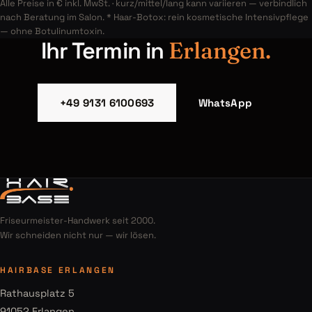
Alle Preise in € inkl. MwSt. · kurz/mittel/lang kann variieren — verbindlich
nach Beratung im Salon. * Haar-Botox: rein kosmetische Intensivpflege
— ohne Botulinumtoxin.
Ihr Termin in
Erlangen.
+49 9131 6100693
WhatsApp
Friseurmeister-Handwerk seit 2000.
Wir schneiden nicht nur — wir lösen.
HAIRBASE ERLANGEN
Rathausplatz 5
91052 Erlangen